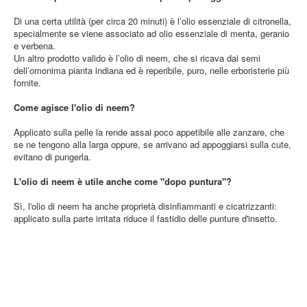
Di una certa utilità (per circa 20 minuti) è l’olio essenziale di citronella,
specialmente se viene associato ad olio essenziale di menta, geranio
e verbena.
Un altro prodotto valido è l’olio di neem, che si ricava dai semi
dell’omonima pianta indiana ed è reperibile, puro, nelle erboristerie più
fornite.
Come agisce l'olio di neem?
Applicato sulla pelle la rende assai poco appetibile alle zanzare, che
se ne tengono alla larga oppure, se arrivano ad appoggiarsi sulla cute,
evitano di pungerla.
L'olio di neem è utile anche come "dopo puntura"?
Sì, l'olio di neem ha anche proprietà disinfiammanti e cicatrizzanti:
applicato sulla parte irritata riduce il fastidio delle punture d'insetto.