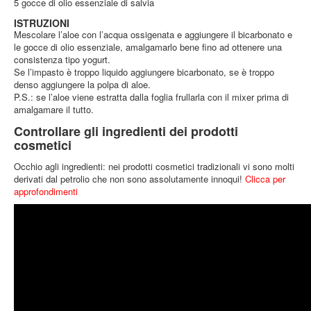
5 gocce di olio essenziale di salvia
ISTRUZIONI
5
Mescolare l’aloe con l’acqua ossigenata e aggiungere il bicarbonato e
le gocce di olio essenziale, amalgamarlo bene fino ad ottenere una
consistenza tipo yogurt.
Se l’impasto è troppo liquido aggiungere bicarbonato, se è troppo
denso aggiungere la polpa di aloe.
P.S.: se l’aloe viene estratta dalla foglia frullarla con il mixer prima di
amalgamare il tutto.
Controllare gli ingredienti dei prodotti
cosmetici
Occhio agli ingredienti: nei prodotti cosmetici tradizionali vi sono molti
derivati dal petrolio che non sono assolutamente innoqui!
Clicca per
approfondimenti