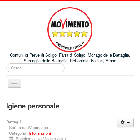
Comuni di Pieve di Soligo, Farra di Soligo, Moriago della Battaglia,
Sernaglia della Battaglia, Refrontolo, Follina, Miane
Cerca...
Cambia
navigazione
Home
Igiene personale
Comuni
Progetti
Dettagli
Scritto da
Webmaster
Pubblicazioni
Categoria:
Informazioni
Pubblicato: 18 Maggio 2013