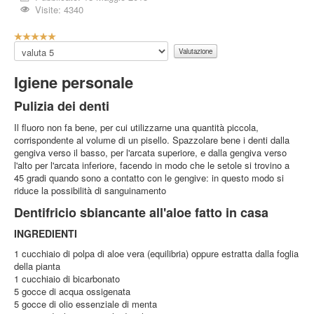
Video
Visite: 4340
Eventi
V
a
Valuta
News
l
u
Informazioni
Igiene personale
t
a
Links
Pulizia dei denti
z
Gruppo
i
Il fluoro non fa bene, per cui utilizzarne una quantità piccola,
o
corrispondente al volume di un pisello. Spazzolare bene i denti dalla
Accedi
n
gengiva verso il basso, per l'arcata superiore, e dalla gengiva verso
e
l'alto per l'arcata inferiore, facendo in modo che le setole si trovino a
Segnalazioni
a
45 gradi quando sono a contatto con le gengive: in questo modo si
t
riduce la possibilità di sanguinamento
t
Sei qui:
Home
Informazioni
Igiene personale
Dentifricio sbiancante all'aloe fatto in casa
u
a
INGREDIENTI
l
e
1 cucchiaio di polpa di aloe vera (equilibria) oppure estratta dalla foglia
:
della pianta
1 cucchiaio di bicarbonato
5
5 gocce di acqua ossigenata
5 gocce di olio essenziale di menta
/