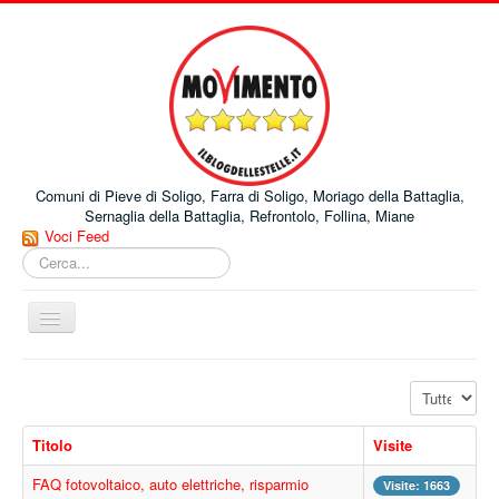
Comuni di Pieve di Soligo, Farra di Soligo, Moriago della Battaglia,
Sernaglia della Battaglia, Refrontolo, Follina, Miane
Voci Feed
Cerca...
Cambia
navigazione
Home
Visualizza n.
Comuni
Titolo
Visite
Progetti
FAQ fotovoltaico, auto elettriche, risparmio
Pubblicazioni
Visite: 1663