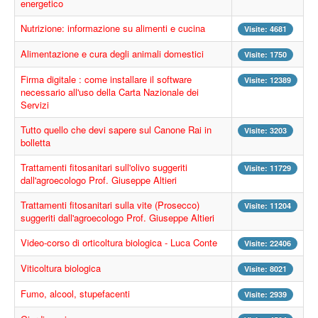
energetico
Video
Nutrizione: informazione su alimenti e cucina
Visite: 4681
Eventi
Alimentazione e cura degli animali domestici
Visite: 1750
News
Firma digitale : come installare il software
Visite: 12389
Informazioni
necessario all'uso della Carta Nazionale dei
Servizi
Links
Tutto quello che devi sapere sul Canone Rai in
Visite: 3203
Gruppo
bolletta
Accedi
Trattamenti fitosanitari sull'olivo suggeriti
Visite: 11729
dall'agroecologo Prof. Giuseppe Altieri
Segnalazioni
Trattamenti fitosanitari sulla vite (Prosecco)
Visite: 11204
Sei qui:
Home
Informazioni
suggeriti dall'agroecologo Prof. Giuseppe Altieri
Video-corso di orticoltura biologica - Luca Conte
Visite: 22406
Viticoltura biologica
Visite: 8021
Fumo, alcool, stupefacenti
Visite: 2939