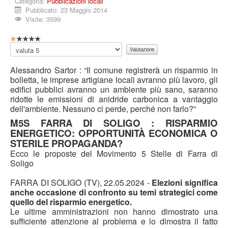
Categoria:
Pubblicazioni locali
Video
Pubblicato: 23 Maggio 2014
Eventi
Visite: 3599
News
V
a
Valuta
Informazioni
l
u
Alessandro Sartor : “
Il comune registrerà un risparmio in
Links
t
bolletta, le imprese artigiane locali avranno più lavoro, gli
a
edifici pubblici avranno un ambiente più sano, saranno
Gruppo
z
ridotte le emissioni di anidride carbonica a vantaggio
i
Accedi
dell'ambiente. Nessuno ci perde, perché non farlo?”
o
n
M5S FARRA DI SOLIGO : RISPARMIO
Segnalazioni
e
ENERGETICO: OPPORTUNITÀ ECONOMICA O
a
STERILE PROPAGANDA?
Sei qui:
Home
Pubblicazioni
Pubblicazioni locali
t
Ecco le proposte del Movimento 5 Stelle di Farra di
Risparmio energetico: opportunità economica o sterile
t
Soligo
propaganda?
u
a
FARRA DI SOLIGO (TV), 22.05.2024 -
Elezioni significa
l
anche occasione di confronto su temi strategici come
e
quello del risparmio energetico.
:
Le ultime amministrazioni non hanno dimostrato una
sufficiente attenzione al problema e lo dimostra il fatto
1