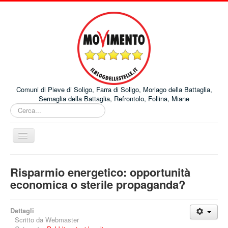
Comuni di Pieve di Soligo, Farra di Soligo, Moriago della Battaglia,
Sernaglia della Battaglia, Refrontolo, Follina, Miane
Cerca...
Cambia
navigazione
Home
Risparmio energetico: opportunità
Comuni
economica o sterile propaganda?
Progetti
Dettagli
Pubblicazioni
Scritto da
Webmaster