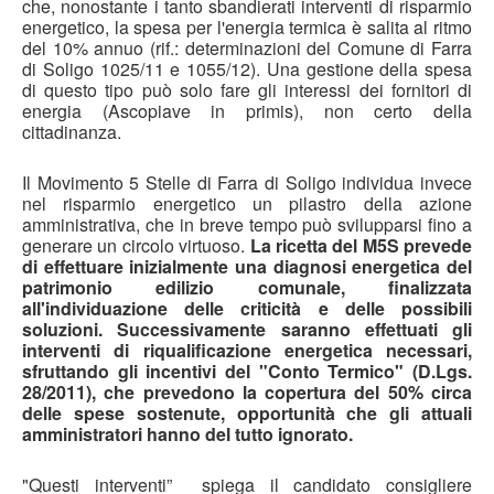
che, nonostante i tanto sbandierati interventi di risparmio
/
energetico, la spesa per l'energia termica è salita al ritmo
del 10% annuo (rif.: determinazioni del Comune di Farra
5
di Soligo 1025/11 e 1055/12). Una gestione della spesa
di questo tipo può solo fare gli interessi dei fornitori di
energia (Ascopiave in primis), non certo della
cittadinanza.
Il Movimento 5 Stelle di Farra di Soligo individua invece
nel risparmio energetico un pilastro della azione
amministrativa, che in breve tempo può svilupparsi fino a
generare un circolo virtuoso.
La ricetta del M5S prevede
di effettuare inizialmente una diagnosi energetica del
patrimonio edilizio comunale, finalizzata
all'individuazione delle criticità e delle possibili
soluzioni. Successivamente saranno effettuati gli
interventi di riqualificazione energetica necessari,
sfruttando gli incentivi del "Conto Termico" (D.Lgs.
28/2011), che prevedono la copertura del 50% circa
delle spese sostenute, opportunità che gli attuali
amministratori hanno del tutto ignorato.
"Questi interventi” spiega il candidato consigliere