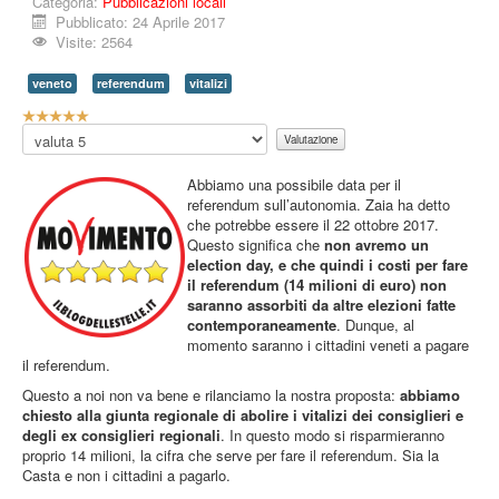
Categoria:
Pubblicazioni locali
Video
Pubblicato: 24 Aprile 2017
Eventi
Visite: 2564
News
veneto
referendum
vitalizi
V
Informazioni
a
Valuta
l
Links
u
Abbiamo una possibile data per il
t
Gruppo
referendum sull’autonomia. Zaia ha detto
a
che potrebbe essere il 22 ottobre 2017.
Accedi
z
Questo significa che
non avremo un
i
election day, e che quindi i costi per fare
Segnalazioni
o
il referendum (14 milioni di euro) non
n
saranno assorbiti da altre elezioni fatte
e
Sei qui:
Home
Pubblicazioni
Pubblicazioni locali
contemporaneamente
. Dunque, al
a
Referendum costituzionale Veneto: pagherà sempre pantalone?
momento saranno i cittadini veneti a pagare
t
il referendum.
t
u
Questo a noi non va bene e rilanciamo la nostra proposta:
abbiamo
a
chiesto alla giunta regionale di abolire i vitalizi dei consiglieri e
l
degli ex consiglieri regionali
. In questo modo si risparmieranno
e
proprio 14 milioni, la cifra che serve per fare il referendum. Sia la
:
Casta e non i cittadini a pagarlo.