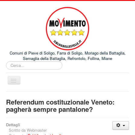
Comuni di Pieve di Soligo, Farra di Soligo, Moriago della Battaglia,
Sernaglia della Battaglia, Refrontolo, Follina, Miane
Cerca...
Cambia
navigazione
Home
Referendum costituzionale Veneto:
Comuni
pagherà sempre pantalone?
Progetti
Dettagli
Pubblicazioni
Scritto da
Webmaster