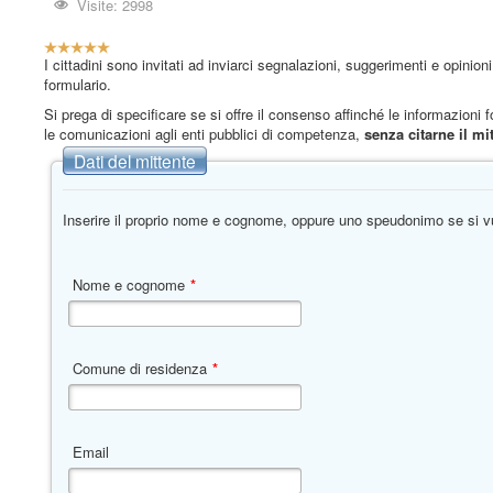
Visite: 2998
V
a
I cittadini sono invitati ad inviarci segnalazioni, suggerimenti e opinio
l
formulario.
u
Si prega di specificare se si offre il consenso affinché le informazioni
t
le comunicazioni agli enti pubblici di competenza,
senza citarne il mit
a
Dati del mittente
z
i
o
Inserire il proprio nome e cognome, oppure uno speudonimo se si v
n
e
a
t
Nome e cognome
*
t
u
a
l
Comune di residenza
*
e
:
5
Email
/