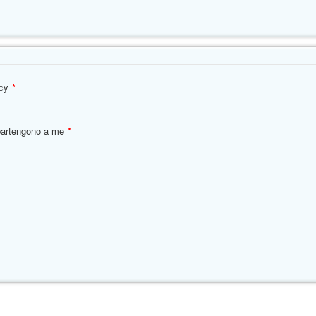
acy
*
appartengono a me
*