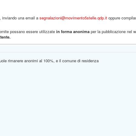
ni, inviando una email a
segnalazioni@movimento5stelle.qdp.it
oppure compilan
 fornite possano essere utilizzate
in forma anonima
per la pubblicazione nel 
tente.
uole rimanere anonimi al 100%, e il comune di residenza