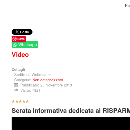
Po
Save
Whatsapp
Video
Dettagli
Scritto da
Webmaster
Categoria:
Non categorizzato
Pubblicato: 25 Novembre 2013
Visite: 7821
V
a
Serata informativa dedicata al RISPARM
l
u
t
a